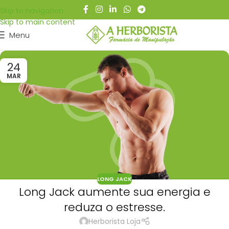
Skip to navigation
Skip to main content
Menu
24
MAR
LONG JACK
Long Jack aumente sua energia e
reduza o estresse.
Herborista Loja