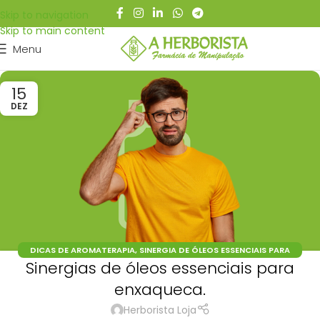
Skip to navigation
Skip to main content
Menu
15
DEZ
DICAS DE AROMATERAPIA
,
SINERGIA DE ÓLEOS ESSENCIAIS PARA
Sinergias de óleos essenciais para
ENXAQUECA
enxaqueca.
Herborista Loja