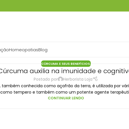
ação
Homeopatias
Blog
CÚRCUMA E SEUS BENEFÍCIOS.
Cúrcuma auxilia na imunidade e cognitiv
Postado por
Herborista Loja
também conhecida como açafrão da terra, é utilizada por vári
como tempero e também como um potente agente terapêuti.
CONTINUAR LENDO