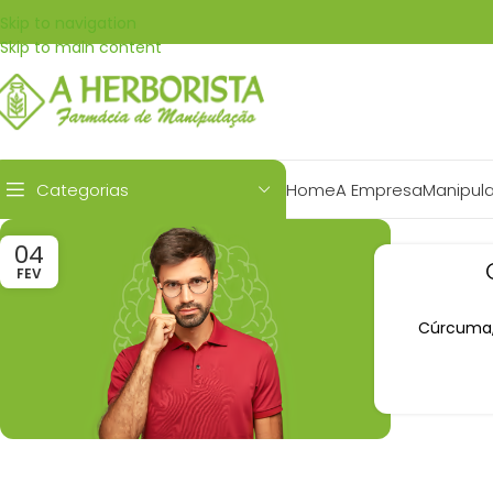
Skip to navigation
Skip to main content
Categorias
Home
A Empresa
Manipul
04
FEV
Cúrcuma, 