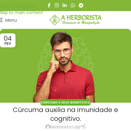
Skip to navigation
Skip to main content
Menu
04
FEV
CÚRCUMA E SEUS BENEFÍCIOS.
Cúrcuma auxilia na imunidade e
cognitivo.
Herborista Loja